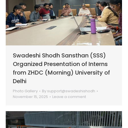
Swadeshi Shodh Sansthan (SSS)
Organized Presentation of Interns
from ZHDC (Morning) University of
Delhi
Photo Gallery
By
support@swadeshishodh
November 15, 2025
Leave a comment