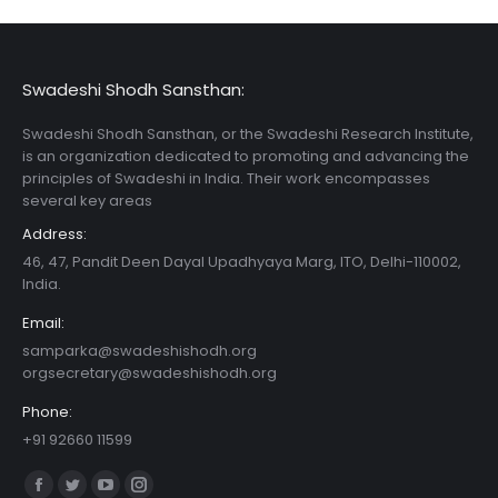
Swadeshi Shodh Sansthan:
Swadeshi Shodh Sansthan, or the Swadeshi Research Institute,
is an organization dedicated to promoting and advancing the
principles of Swadeshi in India. Their work encompasses
several key areas
Address:
46, 47, Pandit Deen Dayal Upadhyaya Marg, ITO, Delhi-110002,
India.
Email:
samparka@swadeshishodh.org
orgsecretary@swadeshishodh.org
Phone:
+91 92660 11599
Find us on:
Facebook
Twitter
YouTube
Instagram