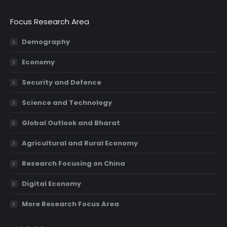
page
page
page
page
Focus Research Area
opens
opens
opens
opens
in
in
in
in
Demography
new
new
new
new
Economy
window
window
window
window
Security and Defence
Science and Technology
Global Outlook and Bharat
Agricultural and Rural Economy
Research Focusing on China
Digital Economy
More Research Focus Area