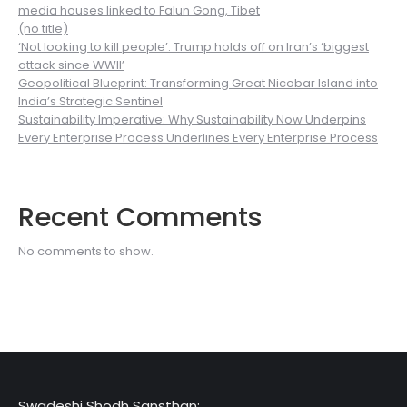
media houses linked to Falun Gong, Tibet
(no title)
‘Not looking to kill people’: Trump holds off on Iran’s ‘biggest
attack since WWII’
Geopolitical Blueprint: Transforming Great Nicobar Island into
India’s Strategic Sentinel
Sustainability Imperative: Why Sustainability Now Underpins
Every Enterprise Process Underlines Every Enterprise Process
Recent Comments
No comments to show.
Swadeshi Shodh Sansthan: