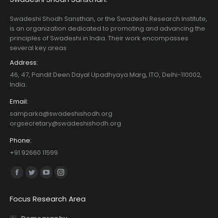
Swadeshi Shodh Sansthan, or the Swadeshi Research Institute,
is an organization dedicated to promoting and advancing the
principles of Swadeshi in India. Their work encompasses
several key areas
Address:
46, 47, Pandit Deen Dayal Upadhyaya Marg, ITO, Delhi-110002,
India.
Email:
samparka@swadeshishodh.org
orgsecretary@swadeshishodh.org
Phone:
+91 92660 11599
Find us on:
Facebook
Twitter
YouTube
Instagram
page
page
page
page
Focus Research Area
opens
opens
opens
opens
in
in
in
in