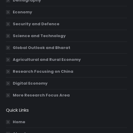
Demography
new
new
new
new
Economy
window
window
window
window
Security and Defence
Science and Technology
Global Outlook and Bharat
Agricultural and Rural Economy
Research Focusing on China
Digital Economy
More Research Focus Area
Quick Links
Home